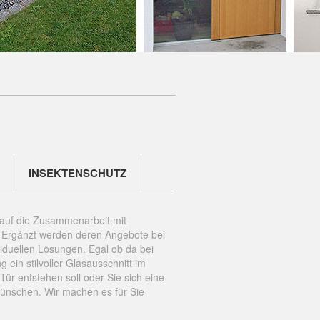
INSEKTENSCHUTZ
 auf die Zusammenarbeit mit
 Ergänzt werden deren Angebote bei
iduellen Lösungen. Egal ob da bei
 ein stilvoller Glasausschnitt im
r entstehen soll oder Sie sich eine
wünschen. Wir machen es für Sie