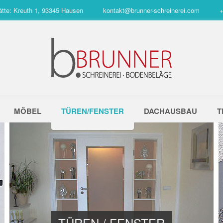
ätte: Kreuth 1, 93345 Hausen
kontakt@brunner-schreinerei.com
+
MÖBEL
TÜREN/FENSTER
DACHAUSBAU
T
TÜREN / FENSTER