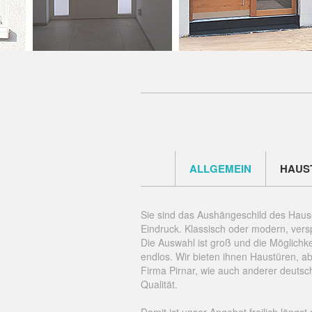
ALLGEMEIN
HAUS
Sie sind das Aushängeschild des Haus
Eindruck. Klassisch oder modern, versp
Die Auswahl ist groß und die Möglichke
endlos. Wir bieten ihnen Haustüren, 
Firma Pirnar, wie auch anderer deutsc
Qualität.